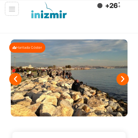
°
+26
c
Haritada Göster