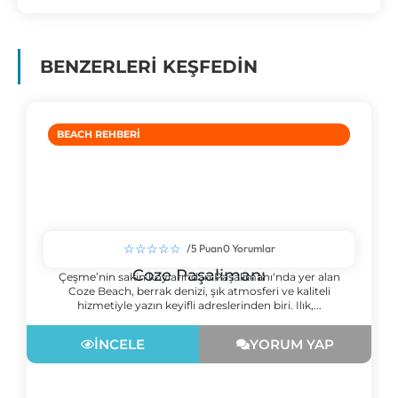
BENZERLERİ KEŞFEDİN
BEACH REHBERI
☆☆☆☆☆
/5 Puan
0 Yorumlar
Coze Paşalimanı
Çeşme’nin sakin koylarından Paşalimanı‘nda yer alan
Coze Beach, berrak denizi, şık atmosferi ve kaliteli
hizmetiyle yazın keyifli adreslerinden biri. Ilık,...
İNCELE
YORUM YAP