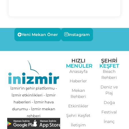
Yeni Mekan Öner
Instagram
HIZLI
ŞEHRI
MENÜLER
KEŞFET
Anasayfa
Beach
Rehberi
Haberler
Deniz ve
İzmir'in şehir platformu -
Mekan
Plaj
İzmir etkinlikleri - İzmir
Rehberi
haberleri - İzmir hava
Doğa
Etkinlikler
durumu - İzmir mekan
Festival
Şehri Keşfet
rehberi
İnanç
İletişim