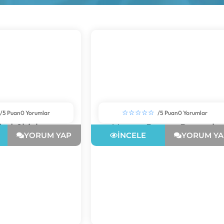
☆☆☆☆☆
/5 Puan
0 Yorumlar
/5 Puan
0 Yorumlar
ried Chicken
Vamos Burger Bostanlı
YORUM YAP
İNCELE
YORUM YA