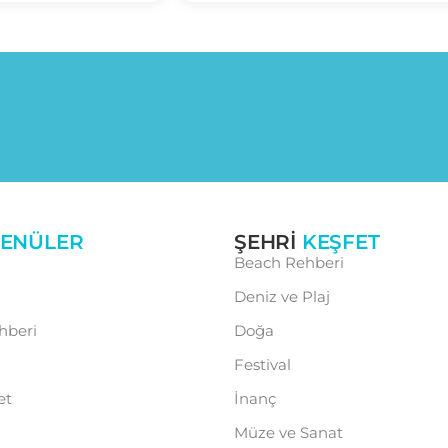
ENÜLER
ŞEHRI
KEŞFET
Beach Rehberi
Deniz ve Plaj
hberi
Doğa
Festival
et
İnanç
Müze ve Sanat