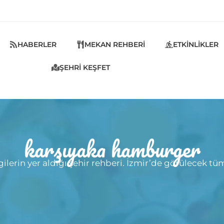
HABERLER
MEKAN REHBERI
ETKINLIKLER
ŞEHRI KEŞFET
karşıyaka hamburger
ilerin yer aldığı şehir rehberi. İzmir’de görülecek tüm 