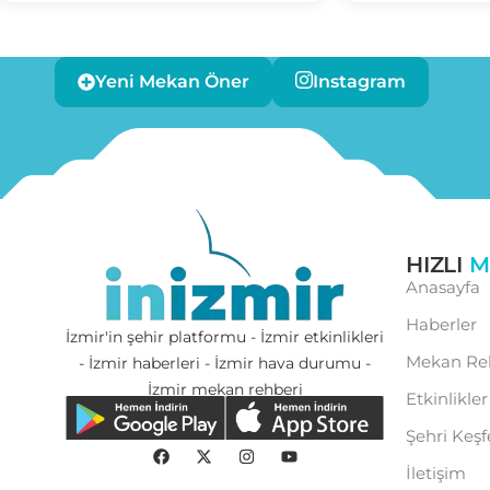
Yeni Mekan Öner
Instagram
HIZLI
M
Anasayfa
Haberler
İzmir'in şehir platformu - İzmir etkinlikleri
Mekan Re
- İzmir haberleri - İzmir hava durumu -
İzmir mekan rehberi
Etkinlikler
Şehri Keşf
İletişim