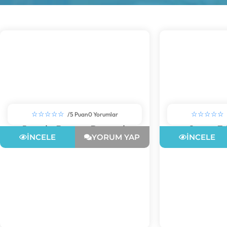
☆☆☆☆☆
☆☆☆☆☆
/5 Puan
0 Yorumlar
Jungle Burger Bostanlı
Sasso F
İNCELE
YORUM YAP
İNCELE