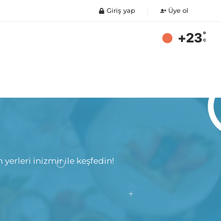
|
Üye ol
Giriş yap
°
+23
c
yerleri inizmir ile keşfedin!